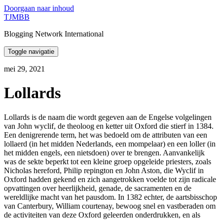
Doorgaan naar inhoud
TJMBB
Blogging Network International
Toggle navigatie
mei 29, 2021
Lollards
Lollards is de naam die wordt gegeven aan de Engelse volgelingen
van John wyclif, de theoloog en ketter uit Oxford die stierf in 1384.
Een denigrerende term, het was bedoeld om de attributen van een
lollaerd (in het midden Nederlands, een mompelaar) en een loller (in
het midden engels, een nietsdoen) over te brengen. Aanvankelijk
was de sekte beperkt tot een kleine groep opgeleide priesters, zoals
Nicholas hereford, Philip repington en John Aston, die Wyclif in
Oxford hadden gekend en zich aangetrokken voelde tot zijn radicale
opvattingen over heerlijkheid, genade, de sacramenten en de
wereldlijke macht van het pausdom. In 1382 echter, de aartsbisschop
van Canterbury, William courtenay, bewoog snel en vastberaden om
de activiteiten van deze Oxford geleerden onderdrukken, en als