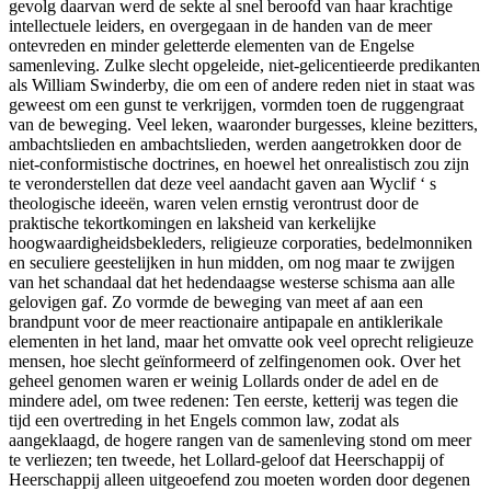
gevolg daarvan werd de sekte al snel beroofd van haar krachtige
intellectuele leiders, en overgegaan in de handen van de meer
ontevreden en minder geletterde elementen van de Engelse
samenleving. Zulke slecht opgeleide, niet-gelicentieerde predikanten
als William Swinderby, die om een of andere reden niet in staat was
geweest om een gunst te verkrijgen, vormden toen de ruggengraat
van de beweging. Veel leken, waaronder burgesses, kleine bezitters,
ambachtslieden en ambachtslieden, werden aangetrokken door de
niet-conformistische doctrines, en hoewel het onrealistisch zou zijn
te veronderstellen dat deze veel aandacht gaven aan Wyclif ‘ s
theologische ideeën, waren velen ernstig verontrust door de
praktische tekortkomingen en laksheid van kerkelijke
hoogwaardigheidsbekleders, religieuze corporaties, bedelmonniken
en seculiere geestelijken in hun midden, om nog maar te zwijgen
van het schandaal dat het hedendaagse westerse schisma aan alle
gelovigen gaf. Zo vormde de beweging van meet af aan een
brandpunt voor de meer reactionaire antipapale en antiklerikale
elementen in het land, maar het omvatte ook veel oprecht religieuze
mensen, hoe slecht geïnformeerd of zelfingenomen ook. Over het
geheel genomen waren er weinig Lollards onder de adel en de
mindere adel, om twee redenen: Ten eerste, ketterij was tegen die
tijd een overtreding in het Engels common law, zodat als
aangeklaagd, de hogere rangen van de samenleving stond om meer
te verliezen; ten tweede, het Lollard-geloof dat Heerschappij of
Heerschappij alleen uitgeoefend zou moeten worden door degenen