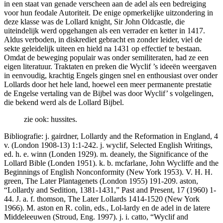
in een staat van genade verscheen aan de adel als een bedreiging
voor hun feodale Autoriteit. De enige opmerkelijke uitzondering in
deze klasse was de Lollard knight, Sir John Oldcastle, die
uiteindelijk werd opgehangen als een verrader en ketter in 1417.
Aldus verboden, in diskrediet gebracht en zonder leider, viel de
sekte geleidelijk uiteen en hield na 1431 op effectief te bestaan.
Omdat de beweging populair was onder semiliteraten, had ze een
eigen literatuur. Traktaten en preken die Wyclif ’s ideeën weergaven
in eenvoudig, krachtig Engels gingen snel en enthousiast over onder
Lollards door het hele land, hoewel een meer permanente prestatie
de Engelse vertaling van de Bijbel was door Wyclif’ s volgelingen,
die bekend werd als de Lollard Bijbel.
zie ook: hussites.
Bibliografie: j. gairdner, Lollardy and the Reformation in England, 4
v. (London 1908-13) 1:1-242. j. wyclif, Selected English Writings,
ed. h. e. winn (Londen 1929). m. deanely, the Significance of the
Lollard Bible (Londen 1951). k. b. mcfarlane, John Wycliffe and the
Beginnings of English Nonconformity (New York 1953). V. H. H.
green, The Later Plantagenets (London 1955) 191-209. aston,
“Lollardy and Sedition, 1381-1431,” Past and Present, 17 (1960) 1-
44. J. a. f. thomson, The Later Lollards 1414-1520 (New York
1966). M. aston en R. colin, eds., Lol-lardy en de adel in de latere
Middeleeuwen (Stroud, Eng. 1997). j. i. catto, “Wyclif and