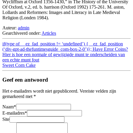
Wycliffism at Oxford 1356-1430,” in The History of the University
Of Oxford, v.2, ed. b. harrison (Oxford 1992) 175-261. M. aston,
Lollards and Reformers: Images and Literacy in Late Medieval
Religion (Londen 1984).
Auteur:
admin
Gearchiveerd onder:
Articles
if(type of __ez_fad_position != ‘undefined’) {__ez_fad_position
(‘div-gpt-ad-thefuntimesguide_com-box-2-0’)}; Have Error Coins?
Hier is hoe een normale of gewijzigde munt te onderscheiden van
een echte munt fout
Sweet Corn Cake
Geef een antwoord
Het e-mailadres wordt niet gepubliceerd.
Vereiste velden zijn
gemarkeerd met
*
Naam
*
E-mailadres
*
Site