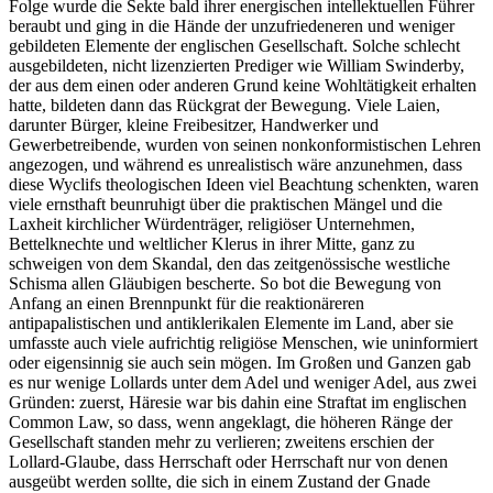
Folge wurde die Sekte bald ihrer energischen intellektuellen Führer
beraubt und ging in die Hände der unzufriedeneren und weniger
gebildeten Elemente der englischen Gesellschaft. Solche schlecht
ausgebildeten, nicht lizenzierten Prediger wie William Swinderby,
der aus dem einen oder anderen Grund keine Wohltätigkeit erhalten
hatte, bildeten dann das Rückgrat der Bewegung. Viele Laien,
darunter Bürger, kleine Freibesitzer, Handwerker und
Gewerbetreibende, wurden von seinen nonkonformistischen Lehren
angezogen, und während es unrealistisch wäre anzunehmen, dass
diese Wyclifs theologischen Ideen viel Beachtung schenkten, waren
viele ernsthaft beunruhigt über die praktischen Mängel und die
Laxheit kirchlicher Würdenträger, religiöser Unternehmen,
Bettelknechte und weltlicher Klerus in ihrer Mitte, ganz zu
schweigen von dem Skandal, den das zeitgenössische westliche
Schisma allen Gläubigen bescherte. So bot die Bewegung von
Anfang an einen Brennpunkt für die reaktionäreren
antipapalistischen und antiklerikalen Elemente im Land, aber sie
umfasste auch viele aufrichtig religiöse Menschen, wie uninformiert
oder eigensinnig sie auch sein mögen. Im Großen und Ganzen gab
es nur wenige Lollards unter dem Adel und weniger Adel, aus zwei
Gründen: zuerst, Häresie war bis dahin eine Straftat im englischen
Common Law, so dass, wenn angeklagt, die höheren Ränge der
Gesellschaft standen mehr zu verlieren; zweitens erschien der
Lollard-Glaube, dass Herrschaft oder Herrschaft nur von denen
ausgeübt werden sollte, die sich in einem Zustand der Gnade