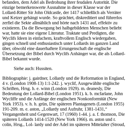
befanden, dem Adel als Bedrohung ihrer feudalen Autorität. Die
einzige bemerkenswerte Ausnahme in dieser Klasse war der
Lollard-Ritter Sir John Oldcastle, der 1417 schließlich als Verräter
und Ketzer gehängt wurde. So geächtet, diskreditiert und führerlos
zerfiel die Sekte allmählich und hörte nach 1431 auf, effektiv zu
existieren. Da die Bewegung bei halbgebildeten Menschen beliebt
war, hatte sie eine eigene Literatur. Traktate und Predigten, die
Wyclifs Ideen in einfachem, kraftvollem Englisch wiedergaben,
gingen schnell und enthusiastisch unter Lollards im ganzen Land
über, obwohl eine dauerhaftere Errungenschaft die englische
Übersetzung der Bibel durch Wyclifs Anhänger war, die als Lollard-
Bibel bekannt wurde.
Siehe auch: Hussiten.
Bibliographie: j. gairdner, Lollardy und die Reformation in England,
4 v. (London 1908-13) 1:1-242. j. wyclif, Ausgewählte englische
Schriften, Hrsg. h. e. winn (London 1929). m. deanesly, Die
Bedeutung der Lollard-Bibel (London 1951). k. b. mcfarlane, John
Wycliffe und die Anfänge der englischen Nonkonformität (New
York 1953). v. h. h. grün, Die späteren Plantagenets (London 1955)
191-209. m. e. aston, „Lollardy und Aufruhr, 1381-1431,“
Vergangenheit und Gegenwart, 17 (1960) 1-44. j. a. f. thomson, Die
späteren Lollards 1414-1520 (New York 1966). m. aston und r.
colin, Hrsg., Lol- lardy und der Adel im späteren Mittelalter (Stroud,