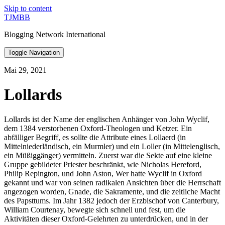
Skip to content
TJMBB
Blogging Network International
Toggle Navigation
Mai 29, 2021
Lollards
Lollards ist der Name der englischen Anhänger von John Wyclif,
dem 1384 verstorbenen Oxford-Theologen und Ketzer. Ein
abfälliger Begriff, es sollte die Attribute eines Lollaerd (in
Mittelniederländisch, ein Murmler) und ein Loller (in Mittelenglisch,
ein Müßiggänger) vermitteln. Zuerst war die Sekte auf eine kleine
Gruppe gebildeter Priester beschränkt, wie Nicholas Hereford,
Philip Repington, und John Aston, Wer hatte Wyclif in Oxford
gekannt und war von seinen radikalen Ansichten über die Herrschaft
angezogen worden, Gnade, die Sakramente, und die zeitliche Macht
des Papsttums. Im Jahr 1382 jedoch der Erzbischof von Canterbury,
William Courtenay, bewegte sich schnell und fest, um die
Aktivitäten dieser Oxford-Gelehrten zu unterdrücken, und in der