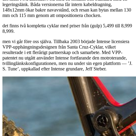
legeringslänk. Båda versionerna får intern kabeldragning,
148x12mm ökar bakre navavstånd, och resan kan bytas mellan 130
mm och 115 mm genom att ompositionera chocken.
det finns två kompletta cyklar med priser från (gulp) 5,499 till 8,999
8,999.
men vi går före oss själva. Tillbaka 2003 började Intense licensiera
VPP-upphängningsdesignen från Santa Cruz-Cyklar, vilket
resulterade i ett flerårigt partnerskap och samarbete. Med VPP-
patentet nu utgått använder Intense fortfarande den motroterande,
tvillinglänkskonfigurationen, men nu under sin egen plattform — ’J.
S. Tune’, uppkallad efter Intense grundare, Jeff Steber.