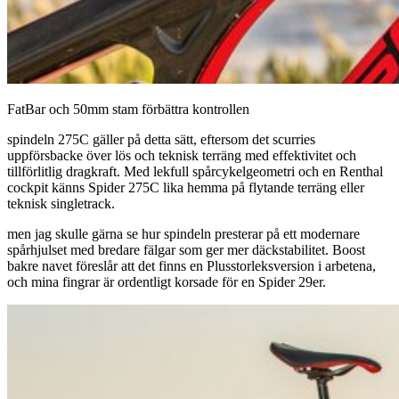
FatBar och 50mm stam förbättra kontrollen
spindeln 275C gäller på detta sätt, eftersom det scurries
uppförsbacke över lös och teknisk terräng med effektivitet och
tillförlitlig dragkraft. Med lekfull spårcykelgeometri och en Renthal
cockpit känns Spider 275C lika hemma på flytande terräng eller
teknisk singletrack.
men jag skulle gärna se hur spindeln presterar på ett modernare
spårhjulset med bredare fälgar som ger mer däckstabilitet. Boost
bakre navet föreslår att det finns en Plusstorleksversion i arbetena,
och mina fingrar är ordentligt korsade för en Spider 29er.