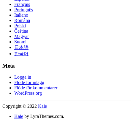
Français
Português
Italiano
Română
Polski
Čeština
Magyar
Suomi
日本語
한국어
Meta
Logga in
Flöde för inlägg
Flöde för kommentarer
WordPress.org
Copyright © 2022
Kale
Kale
by LyraThemes.com.