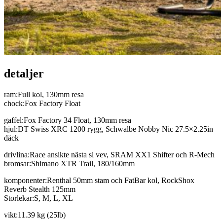
detaljer
ram:Full kol, 130mm resa
chock:Fox Factory Float
gaffel:Fox Factory 34 Float, 130mm resa
hjul:DT Swiss XRC 1200 rygg, Schwalbe Nobby Nic 27.5×2.25in
däck
drivlina:Race ansikte nästa sl vev, SRAM XX1 Shifter och R-Mech
bromsar:Shimano XTR Trail, 180/160mm
komponenter:Renthal 50mm stam och FatBar kol, RockShox
Reverb Stealth 125mm
Storlekar:S, M, L, XL
vikt:11.39 kg (25lb)