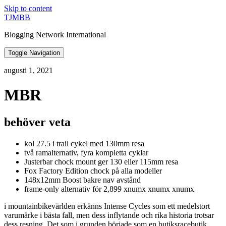
Skip to content
TJMBB
Blogging Network International
Toggle Navigation
augusti 1, 2021
MBR
behöver veta
kol 27.5 i trail cykel med 130mm resa
två ramalternativ, fyra kompletta cyklar
Justerbar chock mount ger 130 eller 115mm resa
Fox Factory Edition chock på alla modeller
148x12mm Boost bakre nav avstånd
frame-only alternativ för 2,899 xnumx xnumx xnumx
i mountainbikevärlden erkänns Intense Cycles som ett medelstort
varumärke i bästa fall, men dess inflytande och rika historia trotsar
dess resning. Det som i grunden började som en butiksracebutik,