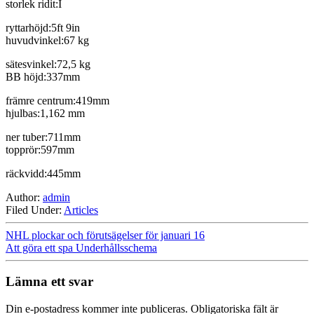
storlek ridit:I
ryttarhöjd:5ft 9in
huvudvinkel:67 kg
sätesvinkel:72,5 kg
BB höjd:337mm
främre centrum:419mm
hjulbas:1,162 mm
ner tuber:711mm
topprör:597mm
räckvidd:445mm
Author:
admin
Filed Under:
Articles
NHL plockar och förutsägelser för januari 16
Att göra ett spa Underhållsschema
Lämna ett svar
Din e-postadress kommer inte publiceras.
Obligatoriska fält är