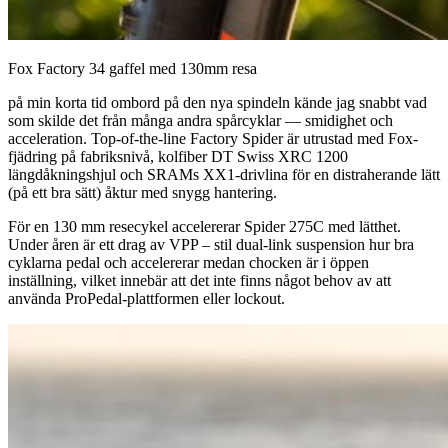
Fox Factory 34 gaffel med 130mm resa
på min korta tid ombord på den nya spindeln kände jag snabbt vad
som skilde det från många andra spårcyklar — smidighet och
acceleration. Top-of-the-line Factory Spider är utrustad med Fox-
fjädring på fabriksnivå, kolfiber DT Swiss XRC 1200
längdåkningshjul och SRAMs XX1-drivlina för en distraherande lätt
(på ett bra sätt) åktur med snygg hantering.
För en 130 mm resecykel accelererar Spider 275C med lätthet.
Under åren är ett drag av VPP – stil dual-link suspension hur bra
cyklarna pedal och accelererar medan chocken är i öppen
inställning, vilket innebär att det inte finns något behov av att
använda ProPedal-plattformen eller lockout.