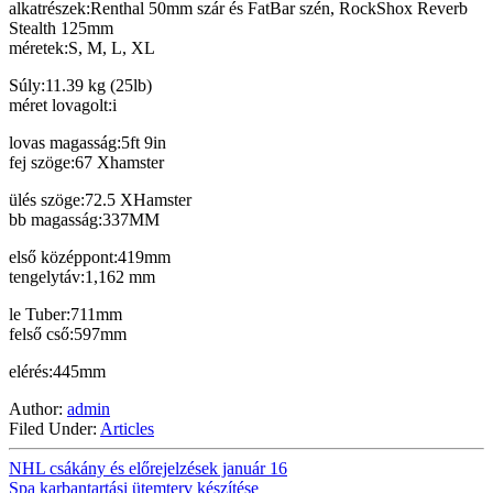
alkatrészek:Renthal 50mm szár és FatBar szén, RockShox Reverb
Stealth 125mm
méretek:S, M, L, XL
Súly:11.39 kg (25lb)
méret lovagolt:i
lovas magasság:5ft 9in
fej szöge:67 Xhamster
ülés szöge:72.5 XHamster
bb magasság:337MM
első középpont:419mm
tengelytáv:1,162 mm
le Tuber:711mm
felső cső:597mm
elérés:445mm
Author:
admin
Filed Under:
Articles
NHL csákány és előrejelzések január 16
Spa karbantartási ütemterv készítése