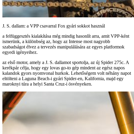
J. S. dallam: a VPP csavarral Fox gyári sokkot használ
a felfüggesztés kialakítása még mindig hasonlít arra, amit VPP-ként
ismerünk, a különbség az, hogy az Intense most nagyobb
szabadságot élvez a tervezés manipulálására az egyes platformok
egyedi igényeihez.
az első motor, amely a J. S. dallamot sportolja, az új Spider 275c. A
kerékpár célja, hogy egy lovas go-to gép mindent az egész napos
kalandok gyors nyomvonal hurkok. Lehetőségem volt néhány napot
eltölteni a Laguna Beach-i gyári Spider-en, Kalifornia, majd egy
maroknyi túra a helyi Santa Cruz-i ösvényeken.