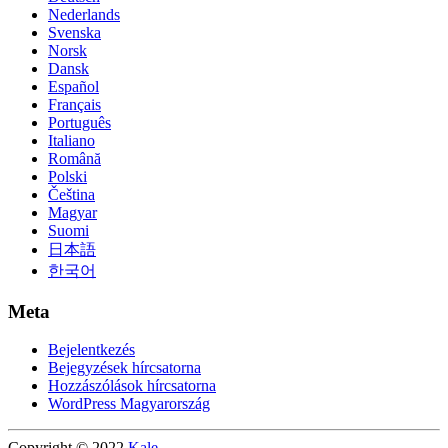
Nederlands
Svenska
Norsk
Dansk
Español
Français
Português
Italiano
Română
Polski
Čeština
Magyar
Suomi
日本語
한국어
Meta
Bejelentkezés
Bejegyzések hírcsatorna
Hozzászólások hírcsatorna
WordPress Magyarország
Copyright © 2022
Kale