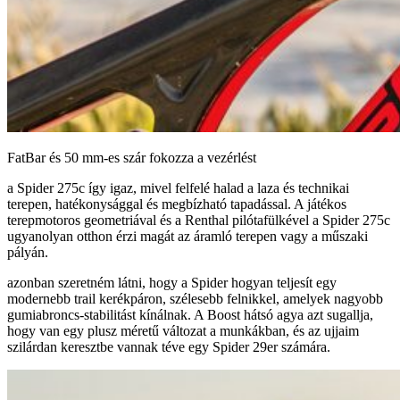
FatBar és 50 mm-es szár fokozza a vezérlést
a Spider 275c így igaz, mivel felfelé halad a laza és technikai
terepen, hatékonysággal és megbízható tapadással. A játékos
terepmotoros geometriával és a Renthal pilótafülkével a Spider 275c
ugyanolyan otthon érzi magát az áramló terepen vagy a műszaki
pályán.
azonban szeretném látni, hogy a Spider hogyan teljesít egy
modernebb trail kerékpáron, szélesebb felnikkel, amelyek nagyobb
gumiabroncs-stabilitást kínálnak. A Boost hátsó agya azt sugallja,
hogy van egy plusz méretű változat a munkákban, és az ujjaim
szilárdan keresztbe vannak téve egy Spider 29er számára.