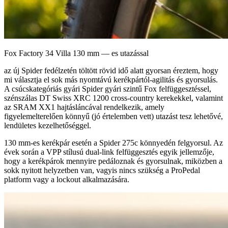
Fox Factory 34 Villa 130 mm — es utazással
az új Spider fedélzetén töltött rövid idő alatt gyorsan éreztem, hogy
mi választja el sok más nyomtávú kerékpártól-agilitás és gyorsulás.
A csúcskategóriás gyári Spider gyári szintű Fox felfüggesztéssel,
szénszálas DT Swiss XRC 1200 cross-country kerekekkel, valamint
az SRAM XX1 hajtásláncával rendelkezik, amely
figyelemelterelően könnyű (jó értelemben vett) utazást tesz lehetővé,
lendületes kezelhetőséggel.
130 mm-es kerékpár esetén a Spider 275c könnyedén felgyorsul. Az
évek során a VPP stílusú dual-link felfüggesztés egyik jellemzője,
hogy a kerékpárok mennyire pedáloznak és gyorsulnak, miközben a
sokk nyitott helyzetben van, vagyis nincs szükség a ProPedal
platform vagy a lockout alkalmazására.