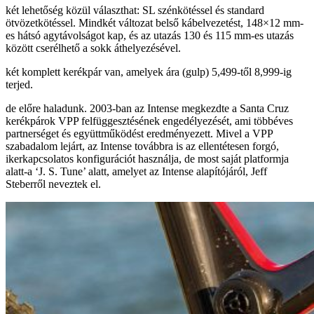
két lehetőség közül választhat: SL szénkötéssel és standard
ötvözetkötéssel. Mindkét változat belső kábelvezetést, 148×12 mm-
es hátsó agytávolságot kap, és az utazás 130 és 115 mm-es utazás
között cserélhető a sokk áthelyezésével.
két komplett kerékpár van, amelyek ára (gulp) 5,499-től 8,999-ig
terjed.
de előre haladunk. 2003-ban az Intense megkezdte a Santa Cruz
kerékpárok VPP felfüggesztésének engedélyezését, ami többéves
partnerséget és együttműködést eredményezett. Mivel a VPP
szabadalom lejárt, az Intense továbbra is az ellentétesen forgó,
ikerkapcsolatos konfigurációt használja, de most saját platformja
alatt-a ‘J. S. Tune’ alatt, amelyet az Intense alapítójáról, Jeff
Steberről neveztek el.