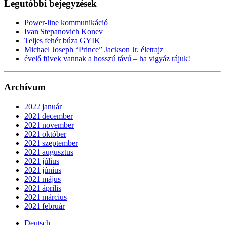
Legutóbbi bejegyzések
Power-line kommunikáció
Ivan Stepanovich Konev
Teljes fehér búza GYIK
Michael Joseph “Prince” Jackson Jr. életrajz
évelő füvek vannak a hosszú távú – ha vigyáz rájuk!
Archívum
2022 január
2021 december
2021 november
2021 október
2021 szeptember
2021 augusztus
2021 július
2021 június
2021 május
2021 április
2021 március
2021 február
Deutsch