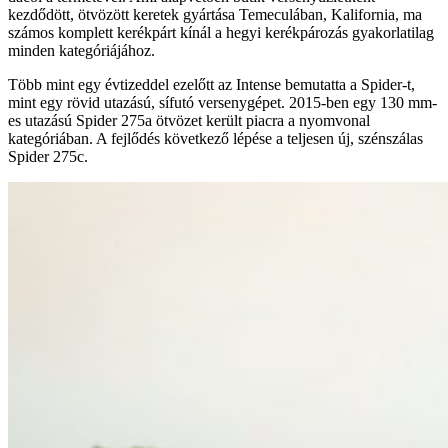
kezdődött, ötvözött keretek gyártása Temeculában, Kalifornia, ma
számos komplett kerékpárt kínál a hegyi kerékpározás gyakorlatilag
minden kategóriájához.
Több mint egy évtizeddel ezelőtt az Intense bemutatta a Spider-t,
mint egy rövid utazású, sífutó versenygépet. 2015-ben egy 130 mm-
es utazású Spider 275a ötvözet került piacra a nyomvonal
kategóriában. A fejlődés következő lépése a teljesen új, szénszálas
Spider 275c.