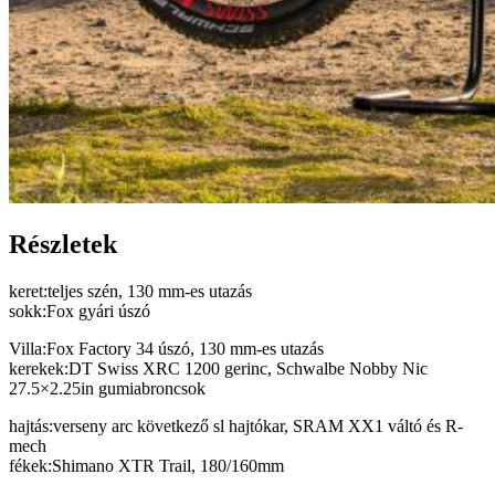
Részletek
keret:teljes szén, 130 mm-es utazás
sokk:Fox gyári úszó
Villa:Fox Factory 34 úszó, 130 mm-es utazás
kerekek:DT Swiss XRC 1200 gerinc, Schwalbe Nobby Nic
27.5×2.25in gumiabroncsok
hajtás:verseny arc következő sl hajtókar, SRAM XX1 váltó és R-
mech
fékek:Shimano XTR Trail, 180/160mm