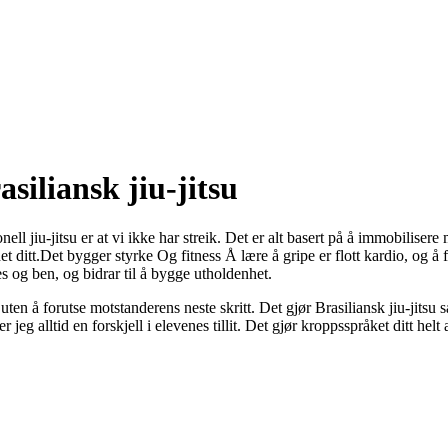
asiliansk jiu-jitsu
ell jiu-jitsu er at vi ikke har streik. Det er alt basert på å immobilisere
t ditt.Det bygger styrke Og fitness Å lære å gripe er flott kardio, og 
utes og ben, og bidrar til å bygge utholdenhet.
k uten å forutse motstanderens neste skritt. Det gjør Brasiliansk jiu-jit
eg alltid en forskjell i elevenes tillit. Det gjør kroppsspråket ditt hel