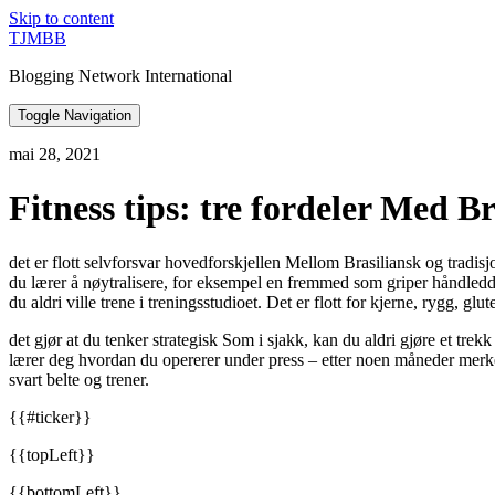
Skip to content
TJMBB
Blogging Network International
Toggle Navigation
mai 28, 2021
Fitness tips: tre fordeler Med Br
det er flott selvforsvar hovedforskjellen Mellom Brasiliansk og tradisjon
du lærer å nøytralisere, for eksempel en fremmed som griper håndledde
du aldri ville trene i treningsstudioet. Det er flott for kjerne, rygg, gl
det gjør at du tenker strategisk Som i sjakk, kan du aldri gjøre et trek
lærer deg hvordan du opererer under press – etter noen måneder merker j
svart belte og trener.
{{#ticker}}
{{topLeft}}
{{bottomLeft}}