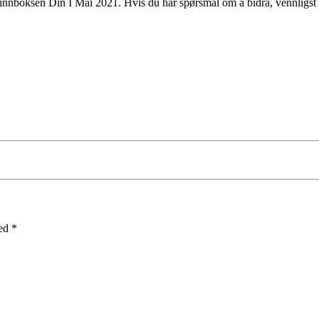
 i innboksen Din I Mai 2021. Hvis du har spørsmål om å bidra, vennligst 
med
*