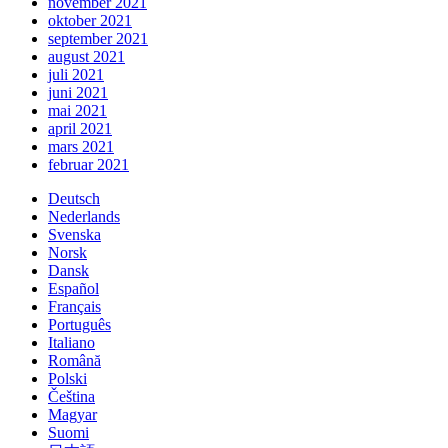
november 2021
oktober 2021
september 2021
august 2021
juli 2021
juni 2021
mai 2021
april 2021
mars 2021
februar 2021
Deutsch
Nederlands
Svenska
Norsk
Dansk
Español
Français
Português
Italiano
Română
Polski
Čeština
Magyar
Suomi