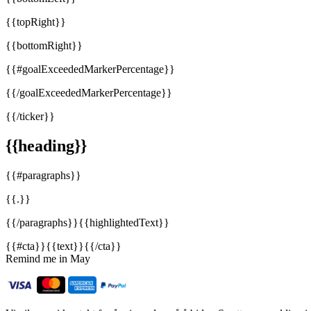
{{topRight}}
{{bottomRight}}
{{#goalExceededMarkerPercentage}}
{{/goalExceededMarkerPercentage}}
{{/ticker}}
{{heading}}
{{#paragraphs}}
{{.}}
{{/paragraphs}}{{highlightedText}}
{{#cta}}{{text}}{{/cta}}
Remind me in May