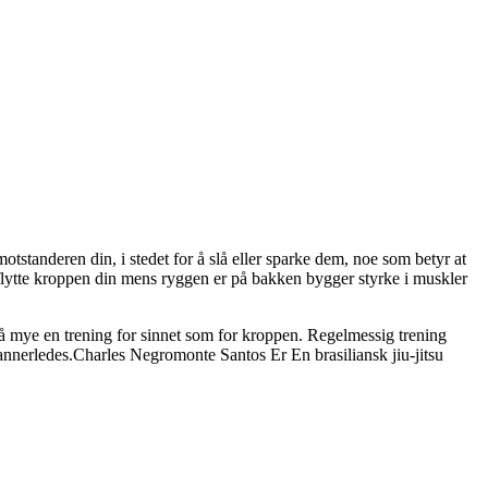
 motstanderen din, i stedet for å slå eller sparke dem, noe som betyr at
å flytte kroppen din mens ryggen er på bakken bygger styrke i muskler
su så mye en trening for sinnet som for kroppen. Regelmessig trening
t annerledes.Charles Negromonte Santos Er En brasiliansk jiu-jitsu