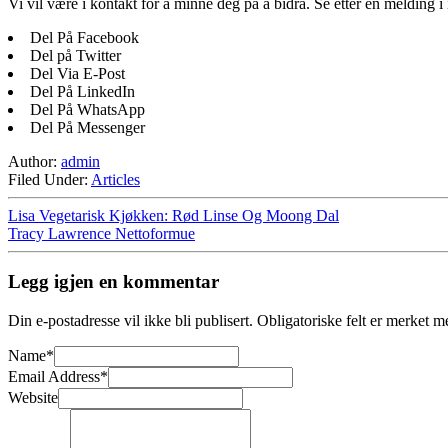
Vi vil være i kontakt for å minne deg på å bidra. Se etter en melding
Del På Facebook
Del på Twitter
Del Via E-Post
Del På LinkedIn
Del På WhatsApp
Del På Messenger
Author:
admin
Filed Under:
Articles
Lisa Vegetarisk Kjøkken: Rød Linse Og Moong Dal
Tracy Lawrence Nettoformue
Legg igjen en kommentar
Din e-postadresse vil ikke bli publisert.
Obligatoriske felt er merket 
Name
*
Email Address
*
Website