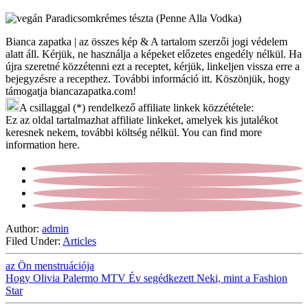
Bianca zapatka | az összes kép & A tartalom szerzői jogi védelem
alatt áll. Kérjük, ne használja a képeket előzetes engedély nélkül. Ha
újra szeretné közzétenni ezt a receptet, kérjük, linkeljen vissza erre a
bejegyzésre a recepthez. További információ itt. Köszönjük, hogy
támogatja biancazapatka.com!
A csillaggal (*) rendelkező affiliate linkek közzététele:
Ez az oldal tartalmazhat affiliate linkeket, amelyek kis jutalékot
keresnek nekem, további költség nélkül. You can find more
information here.
Author:
admin
Filed Under:
Articles
az Ön menstruációja
Hogy Olivia Palermo MTV Év segédkezett Neki, mint a Fashion
Star