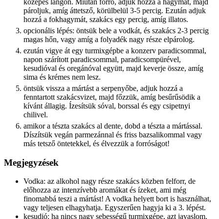
közepes lángon. Miután forró, adjuk hozzá a hagymát, majd
pároljuk, amíg áttetsző, körülbelül 3-5 percig. Ezután adjuk
hozzá a fokhagymát, szakács egy percig, amíg illatos.
opcionális lépés: öntsük bele a vodkát, és szakács 2-3 percig
magas hőn, vagy amíg a folyadék nagy része elpárolog.
ezután vigye át egy turmixgépbe a konzerv paradicsommal,
napon szárított paradicsommal, paradicsompürével,
kesudióval és oregánóval együtt, majd keverje össze, amíg
sima és krémes nem lesz.
öntsük vissza a mártást a serpenyőbe, adjuk hozzá a
fenntartott szakácsvizet, majd főzzük, amíg besűrűsödik a
kívánt állagig. Ízesítsük sóval, borssal és egy csipetnyi
chilivel.
amikor a tészta szakács al dente, dobd a tészta a mártással.
Díszítsük vegán parmezánnal és friss bazsalikommal vagy
más tetsző öntetekkel, és élvezzük a forróságot!
Megjegyzések
Vodka: az alkohol nagy része szakács közben felforr, de
előhozza az intenzívebb aromákat és ízeket, ami még
finomabbá teszi a mártást! A vodka helyett bort is használhat,
vagy teljesen elhagyhatja. Egyszerűen hagyja ki a 3. lépést.
kesudió: ha nincs nagy sebességű turmixgépe, azt javaslom,