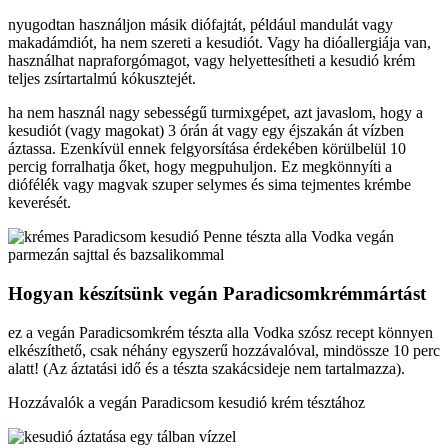
nyugodtan használjon másik diófajtát, például mandulát vagy
makadámdiót, ha nem szereti a kesudiót. Vagy ha dióallergiája van,
használhat napraforgómagot, vagy helyettesítheti a kesudió krém
teljes zsírtartalmú kókusztejét.
ha nem használ nagy sebességű turmixgépet, azt javaslom, hogy a
kesudiót (vagy magokat) 3 órán át vagy egy éjszakán át vízben
áztassa. Ezenkívül ennek felgyorsítása érdekében körülbelül 10
percig forralhatja őket, hogy megpuhuljon. Ez megkönnyíti a
diófélék vagy magvak szuper selymes és sima tejmentes krémbe
keverését.
Hogyan készítsünk vegán Paradicsomkrémmártást
ez a vegán Paradicsomkrém tészta alla Vodka szósz recept könnyen
elkészíthető, csak néhány egyszerű hozzávalóval, mindössze 10 perc
alatt! (Az áztatási idő és a tészta szakácsideje nem tartalmazza).
Hozzávalók a vegán Paradicsom kesudió krém tésztához