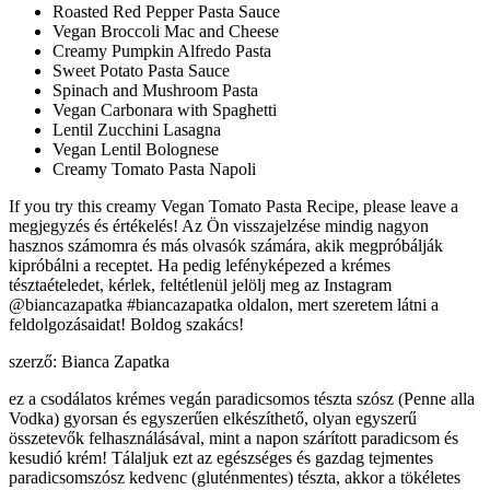
Roasted Red Pepper Pasta Sauce
Vegan Broccoli Mac and Cheese
Creamy Pumpkin Alfredo Pasta
Sweet Potato Pasta Sauce
Spinach and Mushroom Pasta
Vegan Carbonara with Spaghetti
Lentil Zucchini Lasagna
Vegan Lentil Bolognese
Creamy Tomato Pasta Napoli
If you try this creamy Vegan Tomato Pasta Recipe, please leave a
megjegyzés és értékelés! Az Ön visszajelzése mindig nagyon
hasznos számomra és más olvasók számára, akik megpróbálják
kipróbálni a receptet. Ha pedig lefényképezed a krémes
tésztaételedet, kérlek, feltétlenül jelölj meg az Instagram
@biancazapatka #biancazapatka oldalon, mert szeretem látni a
feldolgozásaidat! Boldog szakács!
szerző: Bianca Zapatka
ez a csodálatos krémes vegán paradicsomos tészta szósz (Penne alla
Vodka) gyorsan és egyszerűen elkészíthető, olyan egyszerű
összetevők felhasználásával, mint a napon szárított paradicsom és
kesudió krém! Tálaljuk ezt az egészséges és gazdag tejmentes
paradicsomszósz kedvenc (gluténmentes) tészta, akkor a tökéletes