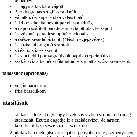
tomatoes
1 hagyma kockára vágott
2 fokhagymás szegfűszeg darált
vállalkozók kupa vodka választható
1 14 oz lehet hámozott paradicsom 400g
a napon szárított paradicsom áztatott olaj, lecsapolt
1 evőkanál paradicsompüré opcionális
a csésze kesudió áztatott (*lásd megjegyzések)
1 teáskanál oregánó szárított
só és bors ízlés szerint
1 csipet chili por vagy füstölt paprika (opcionális)
szakácsvíz a keményítőtartalmú víz miatt a szósz krémesebb
tálaláshoz (opcionális)
vegán parmezán
friss bazsalikom
utasítások
szakács a tésztát egy nagy fazék sós vízben szerint a csomag
utasításait. Ezután engedje le a szakácsvizet, de tartson
körülbelül 1/3 csésze vizet a szószhoz.
időközben melegítse az olajat serpenyőben vagy serpenyőben