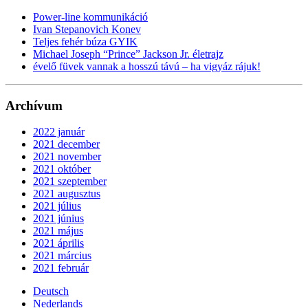
Power-line kommunikáció
Ivan Stepanovich Konev
Teljes fehér búza GYIK
Michael Joseph “Prince” Jackson Jr. életrajz
évelő füvek vannak a hosszú távú – ha vigyáz rájuk!
Archívum
2022 január
2021 december
2021 november
2021 október
2021 szeptember
2021 augusztus
2021 július
2021 június
2021 május
2021 április
2021 március
2021 február
Deutsch
Nederlands