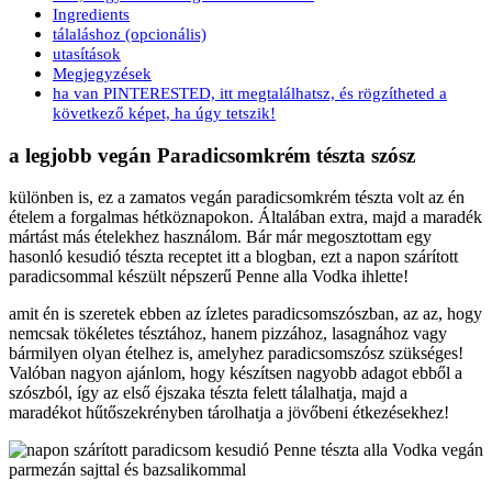
Ingredients
tálaláshoz (opcionális)
utasítások
Megjegyzések
ha van PINTERESTED, itt megtalálhatsz, és rögzítheted a
következő képet, ha úgy tetszik!
a legjobb vegán Paradicsomkrém tészta szósz
különben is, ez a zamatos vegán paradicsomkrém tészta volt az én
ételem a forgalmas hétköznapokon. Általában extra, majd a maradék
mártást más ételekhez használom. Bár már megosztottam egy
hasonló kesudió tészta receptet itt a blogban, ezt a napon szárított
paradicsommal készült népszerű Penne alla Vodka ihlette!
amit én is szeretek ebben az ízletes paradicsomszószban, az az, hogy
nemcsak tökéletes tésztához, hanem pizzához, lasagnához vagy
bármilyen olyan ételhez is, amelyhez paradicsomszósz szükséges!
Valóban nagyon ajánlom, hogy készítsen nagyobb adagot ebből a
szószból, így az első éjszaka tészta felett tálalhatja, majd a
maradékot hűtőszekrényben tárolhatja a jövőbeni étkezésekhez!