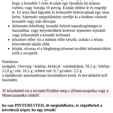
hogy a kesudiót 3 órán át (akár egy éjszakán át) áztassa
vízben, vagy forralja 10 percig. Ezután öblítse le és engedje
le. Ez teszi őket lágyabb és könnyebb beleolvadnak egy sima
krém. Alternatív megoldásként cserélje ki a boltban vásárolt
kesudiót vagy más dióvajat.
diómentes lehetőség: kesudió helyett napraforgómagot is
használhat, vagy helyettesítheti kedvenc tejmentes tejszínét
vagy kókusztejét a kesudió krémmel.
készítsen előre: ha a mártást előre készíti, szakács a tészta
közvetlenül tálalás előtt.
kérjük, olvassa el a blogbejegyzésemet további információkért
erről a receptről.
Nutritions
szolgáló: 1Serving / kalória: 441kcal / szénhidrátok: 59,2 g / fehérje:
12,8 g | zsír: 16,5 g | telített zsír: 0,7 g/cukor: 2,5 g
a táplálkozás automatikusan kiszámításra kerül, és becslésként kell
használni.
Te készítetted ezt a receptet?Említse meg a @biancazapatka vagy a
#biancazapatka címkét!
ha van PINTERESTED, itt megtalálhatsz, és rögzítheted a
következő képet, ha úgy tetszik!