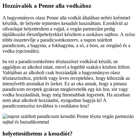
Hozzávalók a Penne alla vodkához
A hagyományos olasz Penne alla vodkát általában nehéz krémmel
készítik, de helyette tejmentes kesudiót használtam. Ezenkívül az
olívaolajat helyettesítem a vajjal, a vegán parmezánt pedig
táplálkozási élesztőpehelyekkel készítem a szokásos sajthoz. A szósz
többi összetevője a paradicsomkonzerv, a napon szárított
paradicsom, a hagyma, a fokhagyma, a só, a bors, az oregánó és a
vodka (opcionális).
ha ezt a paradicsomkrémes tésztaszószt vodkával készíti, ne
aggódjon az alkohol miatt, mivel a legtöbb szakács közben felforr.
Valójában az alkoholt csak hozzáadják a hagyományos olasz
tésztaszószhoz, pörkölt vagy leves receptekhez, hogy kihozzák az
intenzívebb aromákat és ízeket. Ez az oka annak, hogy a pimasz
paradicsom receptek gyakran megkövetelik egy kis bor, sör vagy
vodka hozzáadását, hogy még finomabbak legyenek. Ha azonban
nem akar alkoholt hozzáadni, nyugodtan hagyja ki! A
paradicsomszósz továbbra is csodálatos lesz!
helyettesíthetem a kesudiót?