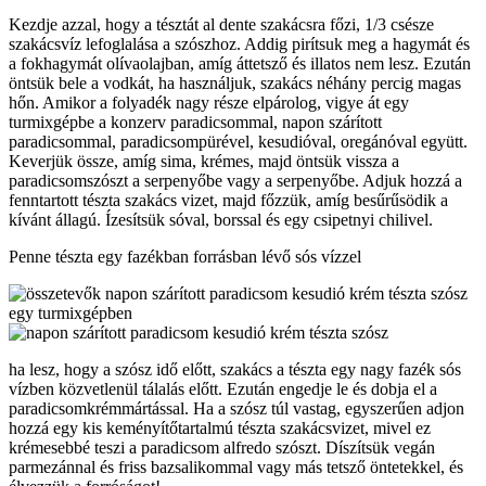
Kezdje azzal, hogy a tésztát al dente szakácsra főzi, 1/3 csésze
szakácsvíz lefoglalása a szószhoz. Addig pirítsuk meg a hagymát és
a fokhagymát olívaolajban, amíg áttetsző és illatos nem lesz. Ezután
öntsük bele a vodkát, ha használjuk, szakács néhány percig magas
hőn. Amikor a folyadék nagy része elpárolog, vigye át egy
turmixgépbe a konzerv paradicsommal, napon szárított
paradicsommal, paradicsompürével, kesudióval, oregánóval együtt.
Keverjük össze, amíg sima, krémes, majd öntsük vissza a
paradicsomszószt a serpenyőbe vagy a serpenyőbe. Adjuk hozzá a
fenntartott tészta szakács vizet, majd főzzük, amíg besűrűsödik a
kívánt állagú. Ízesítsük sóval, borssal és egy csipetnyi chilivel.
Penne tészta egy fazékban forrásban lévő sós vízzel
ha lesz, hogy a szósz idő előtt, szakács a tészta egy nagy fazék sós
vízben közvetlenül tálalás előtt. Ezután engedje le és dobja el a
paradicsomkrémmártással. Ha a szósz túl vastag, egyszerűen adjon
hozzá egy kis keményítőtartalmú tészta szakácsvizet, mivel ez
krémesebbé teszi a paradicsom alfredo szószt. Díszítsük vegán
parmezánnal és friss bazsalikommal vagy más tetsző öntetekkel, és