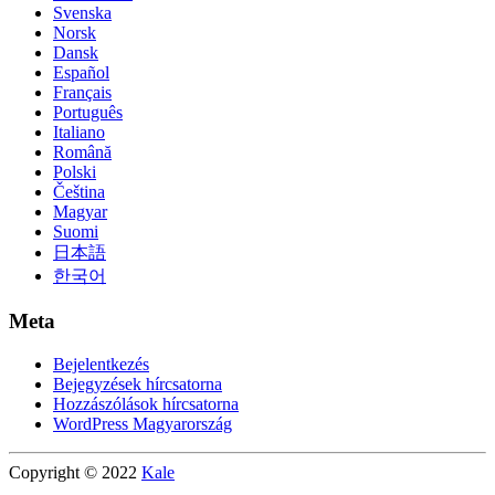
Svenska
Norsk
Dansk
Español
Français
Português
Italiano
Română
Polski
Čeština
Magyar
Suomi
日本語
한국어
Meta
Bejelentkezés
Bejegyzések hírcsatorna
Hozzászólások hírcsatorna
WordPress Magyarország
Copyright © 2022
Kale