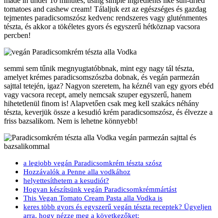
made in under 10 minutes, using simple ingredients like sun-dried
tomatoes and cashew cream! Tálaljuk ezt az egészséges és gazdag
tejmentes paradicsomszósz kedvenc rendszeres vagy gluténmentes
tészta, és akkor a tökéletes gyors és egyszerű hétköznap vacsora
percben!
semmi sem tűnik megnyugtatóbbnak, mint egy nagy tál tészta,
amelyet krémes paradicsomszószba dobnak, és vegán parmezán
sajttal tetején, igaz? Nagyon szeretem, ha kéznél van egy gyors ebéd
vagy vacsora recept, amely nemcsak szuper egyszerű, hanem
hihetetlenül finom is! Alapvetően csak meg kell szakács néhány
tészta, keverjük össze a kesudió krém paradicsomszósz, és élvezze a
friss bazsalikom. Nem is lehetne könnyebb!
a legjobb vegán Paradicsomkrém tészta szósz
Hozzávalók a Penne alla vodkához
helyettesíthetem a kesudiót?
Hogyan készítsünk vegán Paradicsomkrémmártást
This Vegan Tomato Cream Pasta alla Vodka is
keres több gyors és egyszerű vegán tészta receptek? Ügyeljen
arra, hogy nézze meg a következőket: