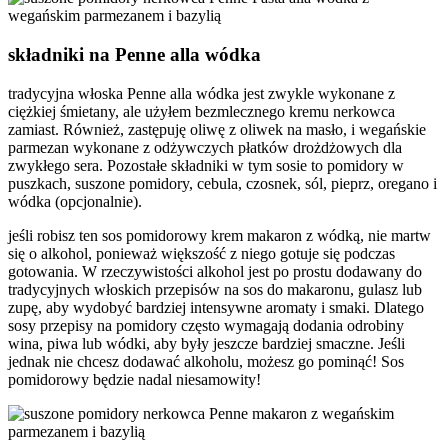
składniki na Penne alla wódka
tradycyjna włoska Penne alla wódka jest zwykle wykonane z
ciężkiej śmietany, ale użyłem bezmlecznego kremu nerkowca
zamiast. Również, zastępuję oliwę z oliwek na masło, i wegańskie
parmezan wykonane z odżywczych płatków drożdżowych dla
zwykłego sera. Pozostałe składniki w tym sosie to pomidory w
puszkach, suszone pomidory, cebula, czosnek, sól, pieprz, oregano i
wódka (opcjonalnie).
jeśli robisz ten sos pomidorowy krem makaron z wódką, nie martw
się o alkohol, ponieważ większość z niego gotuje się podczas
gotowania. W rzeczywistości alkohol jest po prostu dodawany do
tradycyjnych włoskich przepisów na sos do makaronu, gulasz lub
zupę, aby wydobyć bardziej intensywne aromaty i smaki. Dlatego
sosy przepisy na pomidory często wymagają dodania odrobiny
wina, piwa lub wódki, aby były jeszcze bardziej smaczne. Jeśli
jednak nie chcesz dodawać alkoholu, możesz go pominąć! Sos
pomidorowy będzie nadal niesamowity!