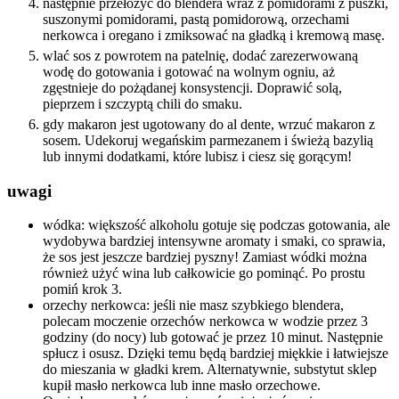
następnie przełożyć do blendera wraz z pomidorami z puszki,
suszonymi pomidorami, pastą pomidorową, orzechami
nerkowca i oregano i zmiksować na gładką i kremową masę.
wlać sos z powrotem na patelnię, dodać zarezerwowaną
wodę do gotowania i gotować na wolnym ogniu, aż
zgęstnieje do pożądanej konsystencji. Doprawić solą,
pieprzem i szczyptą chili do smaku.
gdy makaron jest ugotowany do al dente, wrzuć makaron z
sosem. Udekoruj wegańskim parmezanem i świeżą bazylią
lub innymi dodatkami, które lubisz i ciesz się gorącym!
uwagi
wódka: większość alkoholu gotuje się podczas gotowania, ale
wydobywa bardziej intensywne aromaty i smaki, co sprawia,
że sos jest jeszcze bardziej pyszny! Zamiast wódki można
również użyć wina lub całkowicie go pominąć. Po prostu
pomiń krok 3.
orzechy nerkowca: jeśli nie masz szybkiego blendera,
polecam moczenie orzechów nerkowca w wodzie przez 3
godziny (do nocy) lub gotować je przez 10 minut. Następnie
spłucz i osusz. Dzięki temu będą bardziej miękkie i łatwiejsze
do mieszania w gładki krem. Alternatywnie, substytut sklep
kupił masło nerkowca lub inne masło orzechowe.