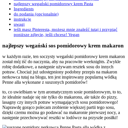
najlepszy wegański pomidorowy krem Pasta
Ingredients
do podania (opcjonalnie)
instrukcje
uwagi
jeśli masz Pinteresta, możesz mnie znaleźć tutaj i przypiąć
poniższe zdjęcie, jeśli chcesz! Vegan
najlepszy wegański sos pomidorowy krem makaron
w każdym razie, ten soczysty wegański pomidorowy krem makaron
został mój iść do naczynia, aby na pracowite weeknights. Zwykle
robię dodatkowe, a następnie używam resztek sosu do innych
potraw. Chociaż już udostępniony podobny przepis na makaron
nerkowca tutaj na blogu, ten jest inspirowany popularną wódką
Penne alla wykonane z suszonych pomidorów!
to, co uwielbiam w tym aromatycznym sosie pomidorowym, to to,
że idealnie nadaje się nie tylko do makaronu, ale także do pizzy,
lasagny czy innych potraw wymagających sosu pomidorowego!
Naprawdę gorąco polecam zrobienie większej partii tego sosu,
dzięki czemu można go podawać na makaronie pierwszej nocy, a
następnie przechowywać resztki w lodówce na przyszłe posiłki!