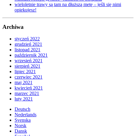
wieloletnie trawy są tam na dłuższą metę – jeśli się nimi
opiekujesz!
Archiwa
styczeń 2022
grudzień 2021
listopad 2021
październik 2021
wrzesień 2021
sierpień 2021
lipiec 2021
czerwiec 2021
maj 2021
kwiecień 2021
marzec 2021
luty 2021
Deutsch
Nederlands
Svenska
Norsk
Dansk