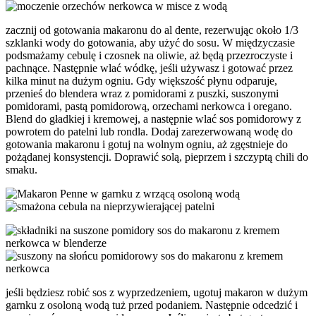
zacznij od gotowania makaronu do al dente, rezerwując około 1/3
szklanki wody do gotowania, aby użyć do sosu. W międzyczasie
podsmażamy cebulę i czosnek na oliwie, aż będą przezroczyste i
pachnące. Następnie wlać wódkę, jeśli używasz i gotować przez
kilka minut na dużym ogniu. Gdy większość płynu odparuje,
przenieś do blendera wraz z pomidorami z puszki, suszonymi
pomidorami, pastą pomidorową, orzechami nerkowca i oregano.
Blend do gładkiej i kremowej, a następnie wlać sos pomidorowy z
powrotem do patelni lub rondla. Dodaj zarezerwowaną wodę do
gotowania makaronu i gotuj na wolnym ogniu, aż zgęstnieje do
pożądanej konsystencji. Doprawić solą, pieprzem i szczyptą chili do
smaku.
jeśli będziesz robić sos z wyprzedzeniem, ugotuj makaron w dużym
garnku z osoloną wodą tuż przed podaniem. Następnie odcedzić i