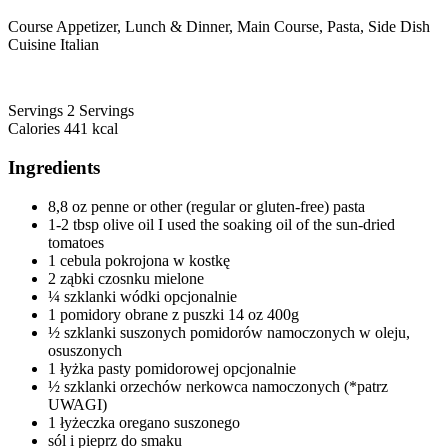
Course Appetizer, Lunch & Dinner, Main Course, Pasta, Side Dish
Cuisine Italian
Servings 2 Servings
Calories 441 kcal
Ingredients
8,8 oz penne or other (regular or gluten-free) pasta
1-2 tbsp olive oil I used the soaking oil of the sun-dried
tomatoes
1 cebula pokrojona w kostkę
2 ząbki czosnku mielone
¼ szklanki wódki opcjonalnie
1 pomidory obrane z puszki 14 oz 400g
½ szklanki suszonych pomidorów namoczonych w oleju,
osuszonych
1 łyżka pasty pomidorowej opcjonalnie
½ szklanki orzechów nerkowca namoczonych (*patrz
UWAGI)
1 łyżeczka oregano suszonego
sól i pieprz do smaku