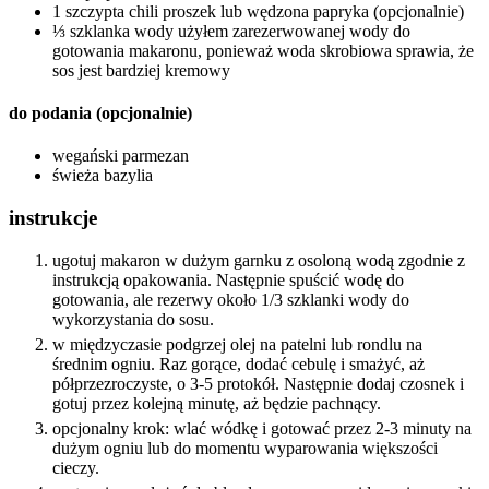
1 szczypta chili proszek lub wędzona papryka (opcjonalnie)
⅓ szklanka wody użyłem zarezerwowanej wody do
gotowania makaronu, ponieważ woda skrobiowa sprawia, że
sos jest bardziej kremowy
do podania (opcjonalnie)
wegański parmezan
świeża bazylia
instrukcje
ugotuj makaron w dużym garnku z osoloną wodą zgodnie z
instrukcją opakowania. Następnie spuścić wodę do
gotowania, ale rezerwy około 1/3 szklanki wody do
wykorzystania do sosu.
w międzyczasie podgrzej olej na patelni lub rondlu na
średnim ogniu. Raz gorące, dodać cebulę i smażyć, aż
półprzezroczyste, o 3-5 protokół. Następnie dodaj czosnek i
gotuj przez kolejną minutę, aż będzie pachnący.
opcjonalny krok: wlać wódkę i gotować przez 2-3 minuty na
dużym ogniu lub do momentu wyparowania większości
cieczy.