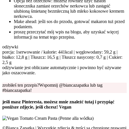
Opcja bez orzechów: możesz również użyć nasion
słonecznika zamiast orzechów nerkowca lub zastąpić
ulubioną śmietanę bezmleczną lub mleko kokosowe kremem
nerkowca.
Make ahead: jeśli sos do przodu, gotować makaron tuż przed
podaniem.
proszę przeczytać mój wpis na blogu, aby uzyskać więcej
informacji na temat tego przepisu.
odżywki
porcja: 1serwowanie / kalorie: 441kcal | węglowodany: 59,2 g |
białko: 12,8 g | Tłuszcz: 16,5 g | Tłuszcz nasycony: 0,7 g | Cukier:
2,5 g
odżywianie jest obliczane automatycznie i powinno być używane
jako oszacowanie.
zrobiłeś ten przepis?Wspomnij @biancazapatka lub tag
#biancazapatka!
jeśli masz Pinteresta, możesz mnie znaleźć tutaj i przypiąć
poniższe zdjęcie, jeśli chcesz! Vegan
©Bianca Zapatka | Wszystkie zdjęcia & treści są chronione prawami