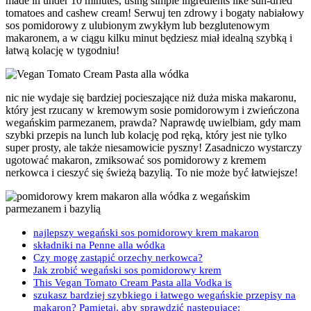
made in under 10 minutes, using simple ingredients like sun-dried
tomatoes and cashew cream! Serwuj ten zdrowy i bogaty nabiałowy
sos pomidorowy z ulubionym zwykłym lub bezglutenowym
makaronem, a w ciągu kilku minut będziesz miał idealną szybką i
łatwą kolację w tygodniu!
nic nie wydaje się bardziej pocieszające niż duża miska makaronu,
który jest rzucany w kremowym sosie pomidorowym i zwieńczona
wegańskim parmezanem, prawda? Naprawdę uwielbiam, gdy mam
szybki przepis na lunch lub kolację pod ręką, który jest nie tylko
super prosty, ale także niesamowicie pyszny! Zasadniczo wystarczy
ugotować makaron, zmiksować sos pomidorowy z kremem
nerkowca i cieszyć się świeżą bazylią. To nie może być łatwiejsze!
najlepszy wegański sos pomidorowy krem makaron
składniki na Penne alla wódka
Czy mogę zastąpić orzechy nerkowca?
Jak zrobić wegański sos pomidorowy krem
This Vegan Tomato Cream Pasta alla Vodka is
szukasz bardziej szybkiego i łatwego wegańskie przepisy na
makaron? Pamiętaj, aby sprawdzić następujące: