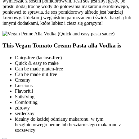
wymieszać z sosem pomidorowym. Jeśli sos jest zbyt gęsty, po
prostu dodaj trochę wody do gotowania makaronu skrobiowego,
ponieważ to sprawia, że sos pomidorowy alfredo jest bardziej
kremowy. Udekoruj wegańskim parmezanem i świeżą bazylią lub
innymi dodatkami, które lubisz i ciesz się gorącym!
This Vegan Tomato Cream Pasta alla Vodka is
Dairy-free (lactose-free)
Quick & easy to make
Can be made gluten-free
Can be made nut-free
Creamy
Luscious
Flavorful
Satisfying
Comforting
zdrowy
serdeczny
idealny do każdej odmiany makaronu, w tym
bezglutenowego penne lub bezziarnistego makaronu z
soczewicy